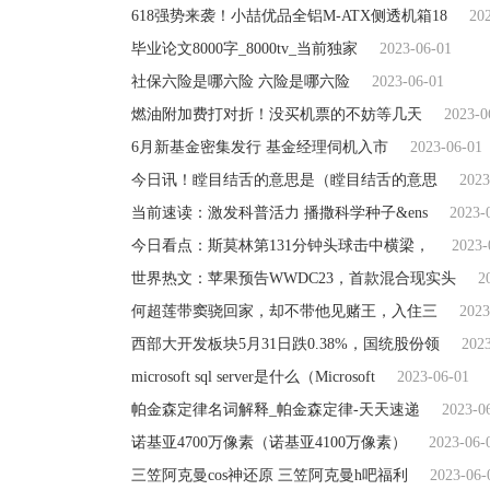
618强势来袭！小喆优品全铝M-ATX侧透机箱18
20
毕业论文8000字_8000tv_当前独家
2023-06-01
社保六险是哪六险 六险是哪六险
2023-06-01
燃油附加费打对折！没买机票的不妨等几天
2023-0
6月新基金密集发行 基金经理伺机入市
2023-06-01
今日讯！瞠目结舌的意思是（瞠目结舌的意思
2023
当前速读：激发科普活力 播撒科学种子&ens
2023-
今日看点：斯莫林第131分钟头球击中横梁，
2023-
世界热文：苹果预告WWDC23，首款混合现实头
2
何超莲带窦骁回家，却不带他见赌王，入住三
2023
西部大开发板块5月31日跌0.38%，国统股份领
202
microsoft sql server是什么（Microsoft
2023-06-01
帕金森定律名词解释_帕金森定律-天天速递
2023-0
诺基亚4700万像素（诺基亚4100万像素）
2023-06-
三笠阿克曼cos神还原 三笠阿克曼h吧福利
2023-06-