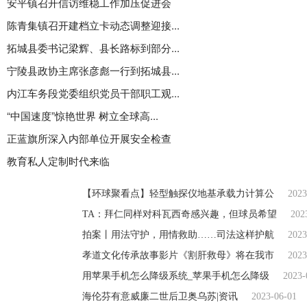
安平镇召开信访维稳工作加压促进会
陈青集镇召开建档立卡动态调整迎接...
拓城县委书记梁辉、县长路标到部分...
宁陵县政协主席张彦彪一行到拓城县...
内江车务段党委组织党员干部职工观...
“中国速度”惊艳世界 树立全球高...
正蓝旗所深入内部单位开展安全检查
教育私人定制时代来临
【环球聚看点】轻型触探仪地基承载力计算公
2023
TA：拜仁同样对科瓦西奇感兴趣，但球员希望
202
拍案丨用法守护，用情救助……司法这样护航
2023
孝道文化传承故事影片《割肝救母》将在我市
2023
用苹果手机怎么降级系统_苹果手机怎么降级
2023-
海伦芬有意威廉二世后卫奥乌苏|资讯
2023-06-01