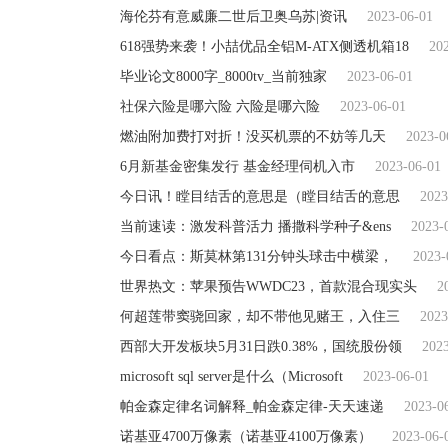
海伦芬有意威廉二世后卫奥乌苏|资讯
2023-06-01
618强势来袭！小喆优品全铝M-ATX侧透机箱18
20
毕业论文8000字_8000tv_当前独家
2023-06-01
社保六险是哪六险 六险是哪六险
2023-06-01
燃油附加费打对折！没买机票的不妨等几天
2023-0
6月新基金密集发行 基金经理伺机入市
2023-06-01
今日讯！瞠目结舌的意思是（瞠目结舌的意思
2023
当前速读：激发科普活力 播撒科学种子&ens
2023-
今日看点：斯莫林第131分钟头球击中横梁，
2023-
世界热文：苹果预告WWDC23，首款混合现实头
2
何超莲带窦骁回家，却不带他见赌王，入住三
2023
西部大开发板块5月31日跌0.38%，国统股份领
202
microsoft sql server是什么（Microsoft
2023-06-01
帕金森定律名词解释_帕金森定律-天天速递
2023-0
诺基亚4700万像素（诺基亚4100万像素）
2023-06-