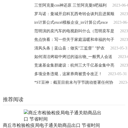
三笠阿克曼cos神还原 三笠阿克曼h吧福利
2023-06-
罗马诺：曼城开启科瓦西奇转会谈判且进展顺
2023
irr计算公式excel模板企业_irr计算公式exce
2023-06
范明演的卖汽车的电视剧叫什么（范明卖车是
2023
焦点快看：写一些关于家庭温暖和幸福的句子
2023
清风头条｜蓝山县：做实“三监督” “护农
2023-05-3
如何清洁烤箱中烤过的溢出物_一般男人会送
2023-
竞速基金集群建设：杭州三大千亿基金集中亮
2023
多项业务违规，这家券商被责令改正！
2023-05-31
*ST豆神：截至目前未与字节跳动签署任何协
2023
推荐阅读
商丘市检验检疫局电子通关助商品出口 节省时间