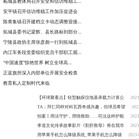
柘城县教体局召开安全和信访维稳工...
安平镇召开信访维稳工作加压促进会
陈青集镇召开建档立卡动态调整迎接...
拓城县委书记梁辉、县长路标到部分...
宁陵县政协主席张彦彪一行到拓城县...
内江车务段党委组织党员干部职工观...
“中国速度”惊艳世界 树立全球高...
正蓝旗所深入内部单位开展安全检查
教育私人定制时代来临
【环球聚看点】轻型触探仪地基承载力计算公
2023
TA：拜仁同样对科瓦西奇感兴趣，但球员希望
202
拍案丨用法守护，用情救助……司法这样护航
2023
孝道文化传承故事影片《割肝救母》将在我市
2023
用苹果手机怎么降级系统_苹果手机怎么降级
2023-