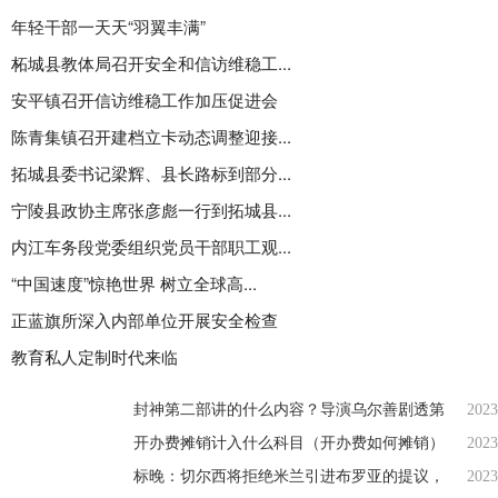
年轻干部一天天“羽翼丰满”
柘城县教体局召开安全和信访维稳工...
安平镇召开信访维稳工作加压促进会
陈青集镇召开建档立卡动态调整迎接...
拓城县委书记梁辉、县长路标到部分...
宁陵县政协主席张彦彪一行到拓城县...
内江车务段党委组织党员干部职工观...
“中国速度”惊艳世界 树立全球高...
正蓝旗所深入内部单位开展安全检查
教育私人定制时代来临
封神第二部讲的什么内容？导演乌尔善剧透第
2023
开办费摊销计入什么科目（开办费如何摊销）
2023
标晚：切尔西将拒绝米兰引进布罗亚的提议，
2023