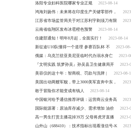
洛阳专业妇科医院哪家专业正规
2023-08-14
鸿海刘扬伟：未来将在印度生产关键零部件，
2023
江苏省市场监管局关于对江苏利宇剃须刀有限
2023
云南省临翔区发布冰雹橙色预警
2023-08-14
住建部通知！明年8月起，全面实行！
2023-08-14
新征途U10队懂得一个道理 参赛百队杯 不
2023-08
俄媒：乌克兰驻亚美尼亚临时代办溺水身亡
2023-0
『文明实践 筑梦孙吴』孙吴县卫生健康局开
2023-
美容仪的这十年：智商税、罚款与洗牌 |
2023-08-
美国出动两艘军舰，带上3000美军直奔中东，
2023
敢于冒险你才能变成有钱人
2023-08-14
中国银河给予通信推荐评级：运营商云业务高
2023
国际能源署：原油库存减少、需求增加 油价
2023-
高一男生打赏主播花掉39万 父母将虎牙直播
2023-
山外山（688410）：技术指标出现看涨信号-K
2023