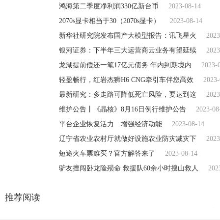
鸿海第二季度净利润330亿新台币
2023-08-14
2070s显卡相当于30（2070s显卡）
2023-08-14
新华社研究院发布国产大模型报告：讯飞星火
2023
银河证券：下半年三大运营商云业务有望延续
2023
龙湖提前偿还一笔17亿元债务 年内到期境内
2023-
轻盈畅行，红岩杰狮H6 CNG牵引车伴您高效
2023-
最新研究：多走路可降低死亡风险，要达到这
2023
维护公告丨《晶核》8月16日例行维护公告
2023-08
平台企业恢复活力 增强经济动能
2023-08-14
辽宁省农业农村厅就做好设施农业防灾减灾下
2023
短途火车票难买？官方解答来了
2023-08-14
驴友擅闯卧龙险殒命 救援队60余小时搜山救人
202
推荐阅读