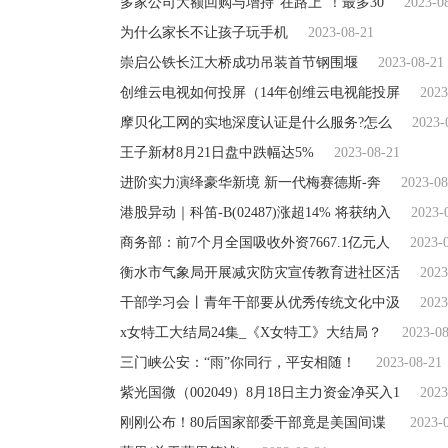
多家公司大额回购与增持“在路上”！最多30
2023-0
为什么家长不让孩子玩手机
2023-08-21
崇启公铁长江大桥成功吊装首节钢围堰
2023-08-21
创维云电视如何投屏（14年创维云电视能投屏
2023
摩贝化工网的实地深度认证是什么服务?怎么
2023-
王子新材8月21日盘中跌幅达5%
2023-08-21
进阶实力演绎豪华新境 新一代梅赛德斯-奔
2023-08
港股异动｜科笛-B(02487)涨超14% 将获纳入
2023-
商务部：前7个月全国吸收外资7667.1亿元人
2023-
衡水市气象局开展减灾防灾宣传教育进社区活
2023
干部学习会丨青年干部要从优秀传统文化中汲
2023
x女特工大结局24集_《X女特工》大结局？
2023-0
三门峡公安：“雨”你同行，平安相随！
2023-08-21
紫光国微（002049）8月18日主力资金净买入1
2023
刚刚公布！80后国家部委干部竟是美国间谍
2023-