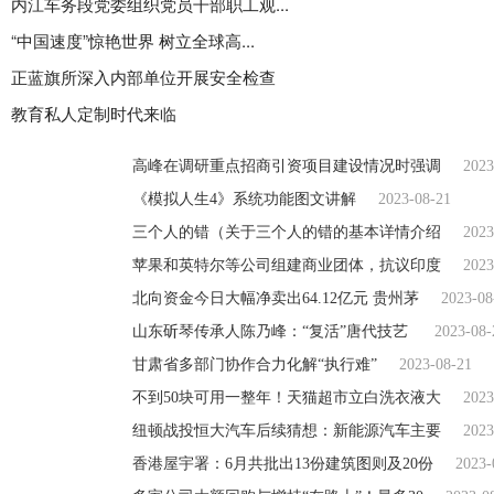
内江车务段党委组织党员干部职工观...
“中国速度”惊艳世界 树立全球高...
正蓝旗所深入内部单位开展安全检查
教育私人定制时代来临
高峰在调研重点招商引资项目建设情况时强调
2023
《模拟人生4》系统功能图文讲解
2023-08-21
三个人的错（关于三个人的错的基本详情介绍
2023
苹果和英特尔等公司组建商业团体，抗议印度
2023
北向资金今日大幅净卖出64.12亿元 贵州茅
2023-08
山东斫琴传承人陈乃峰：“复活”唐代技艺
2023-08-
甘肃省多部门协作合力化解“执行难”
2023-08-21
不到50块可用一整年！天猫超市立白洗衣液大
2023
纽顿战投恒大汽车后续猜想：新能源汽车主要
2023
香港屋宇署：6月共批出13份建筑图则及20份
2023-