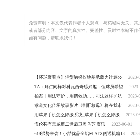
免责声明：本文仅代表作者个人观点，与柘城网无关。其
或者部分内容、文字的真实性、完整性、及时性本站不作
如有问题，请联系我们！
【环球聚看点】轻型触探仪地基承载力计算公
2023-
TA：拜仁同样对科瓦西奇感兴趣，但球员希望
2023-
拍案丨用法守护，用情救助……司法这样护航
2023-
孝道文化传承故事影片《割肝救母》将在我市
2023-
用苹果手机怎么降级系统_苹果手机怎么降级
2023-0
海伦芬有意威廉二世后卫奥乌苏|资讯
2023-06-01
618强势来袭！小喆优品全铝M-ATX侧透机箱18
2023