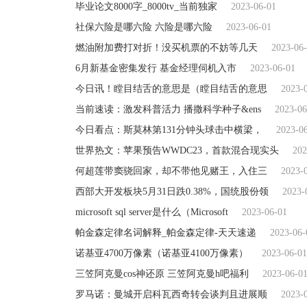
毕业论文8000字_8000tv_当前独家
2023-06-01
社保六险是哪六险 六险是哪六险
2023-06-01
燃油附加费打对折！没买机票的不妨等几天
2023-06
6月新基金密集发行 基金经理伺机入市
2023-06-01
今日讯！瞠目结舌的意思是（瞠目结舌的意思
2023-
当前速读：激发科普活力 播撒科学种子&ens
2023-06
今日看点：斯莫林第131分钟头球击中横梁，
2023-0
世界热文：苹果预告WWDC23，首款混合现实头
202
何超莲带窦骁回家，却不带他见赌王，入住三
2023-
西部大开发板块5月31日跌0.38%，国统股份领
2023-
microsoft sql server是什么（Microsoft
2023-06-01
帕金森定律名词解释_帕金森定律-天天速递
2023-06-
诺基亚4700万像素（诺基亚4100万像素）
2023-06-01
三笠阿克曼cos神还原 三笠阿克曼h吧福利
2023-06-0
罗马诺：曼城开启科瓦西奇转会谈判且进展顺
2023-