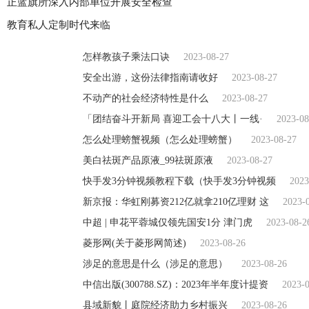
正蓝旗所深入内部单位开展安全检查
教育私人定制时代来临
怎样教孩子乘法口诀
2023-08-27
安全出游，这份法律指南请收好
2023-08-27
不动产的社会经济特性是什么
2023-08-27
「团结奋斗开新局 喜迎工会十八大丨一线·
2023-08
怎么处理螃蟹视频（怎么处理螃蟹）
2023-08-27
美白祛斑产品原液_99祛斑原液
2023-08-27
快手发3分钟视频教程下载（快手发3分钟视频
2023
新京报：华虹刚募资212亿就拿210亿理财 这
2023-
中超 | 申花平蓉城仅领先国安1分 津门虎
2023-08-2
菱形网(关于菱形网简述)
2023-08-26
涉足的意思是什么（涉足的意思）
2023-08-26
中信出版(300788.SZ)：2023年半年度计提资
2023-
县域新貌丨庭院经济助力乡村振兴
2023-08-26