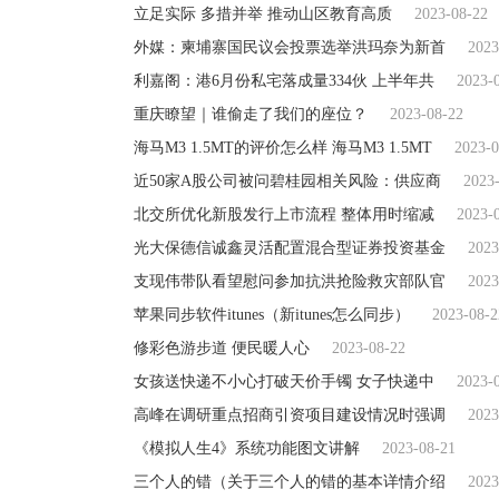
立足实际 多措并举 推动山区教育高质
2023-08-22
外媒：柬埔寨国民议会投票选举洪玛奈为新首
2023
利嘉阁：港6月份私宅落成量334伙 上半年共
2023-
重庆瞭望｜谁偷走了我们的座位？
2023-08-22
海马M3 1.5MT的评价怎么样 海马M3 1.5MT
2023-0
近50家A股公司被问碧桂园相关风险：供应商
2023
北交所优化新股发行上市流程 整体用时缩减
2023-
光大保德信诚鑫灵活配置混合型证券投资基金
2023
支现伟带队看望慰问参加抗洪抢险救灾部队官
2023
苹果同步软件itunes（新itunes怎么同步）
2023-08-2
修彩色游步道 便民暖人心
2023-08-22
女孩送快递不小心打破天价手镯 女子快递中
2023-
高峰在调研重点招商引资项目建设情况时强调
2023
《模拟人生4》系统功能图文讲解
2023-08-21
三个人的错（关于三个人的错的基本详情介绍
2023