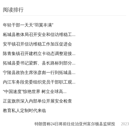
阅读排行
年轻干部一天天“羽翼丰满”
柘城县教体局召开安全和信访维稳工...
安平镇召开信访维稳工作加压促进会
陈青集镇召开建档立卡动态调整迎接...
拓城县委书记梁辉、县长路标到部分...
宁陵县政协主席张彦彪一行到拓城县...
内江车务段党委组织党员干部职工观...
“中国速度”惊艳世界 树立全球高...
正蓝旗所深入内部单位开展安全检查
教育私人定制时代来临
特朗普称24日将前往佐治亚州富尔顿县监狱投
2023