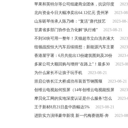
苹果和英特尔等公司组建商业团体，抗议印度
2023
北向资金今日大幅净卖出64.12亿元 贵州茅
2023-08
山东斫琴传承人陈乃峰：“复活”唐代技艺
2023-08-
甘肃省多部门协作合力化解“执行难”
2023-08-21
不到50块可用一整年！天猫超市立白洗衣液大
2023
纽顿战投恒大汽车后续猜想：新能源汽车主要
2023
香港屋宇署：6月共批出13份建筑图则及20份
2023-
多家公司大额回购与增持“在路上”！最多30
2023-0
为什么家长不让孩子玩手机
2023-08-21
崇启公铁长江大桥成功吊装首节钢围堰
2023-08-21
创维云电视如何投屏（14年创维云电视能投屏
2023
摩贝化工网的实地深度认证是什么服务?怎么
2023-
王子新材8月21日盘中跌幅达5%
2023-08-21
进阶实力演绎豪华新境 新一代梅赛德斯-奔
2023-08