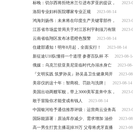
标晚：切尔西将拒绝米兰引进布罗亚的提议，
2023-
洛阳专业妇科医院哪家专业正规
2023-08-14
鸿海刘扬伟：未来将在印度生产关键零部件，
2023-
江苏省市场监管局关于对江苏利宇剃须刀有限
2023-
云南省临翔区发布冰雹橙色预警
2023-08-14
住建部通知！明年8月起，全面实行！
2023-08-14
新征途U10队懂得一个道理 参赛百队杯 不
2023-08-1
俄媒：乌克兰驻亚美尼亚临时代办溺水身亡
2023-08
『文明实践 筑梦孙吴』孙吴县卫生健康局开
2023-08
美容仪的这十年：智商税、罚款与洗牌 |
2023-08-14
美国出动两艘军舰，带上3000美军直奔中东，
2023-
敢于冒险你才能变成有钱人
2023-08-14
中国银河给予通信推荐评级：运营商云业务高
2023-
国际能源署：原油库存减少、需求增加 油价
2023-08
高一男生打赏主播花掉39万 父母将虎牙直播
2023-08