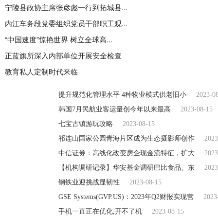
宁陵县政协主席张彦彪一行到拓城县...
内江车务段党委组织党员干部职工观...
“中国速度”惊艳世界 树立全球高...
正蓝旗所深入内部单位开展安全检查
教育私人定制时代来临
提升规范化管理水平 4种物业模式供老旧小
2023-0
韩国7月民航业客运量创今年以来最高
2023-08-15
七宝古镇游玩攻略
2023-08-15
祁连山国家公园青海片区成为生态摄影师创作
2023
中信证券：高线化改变房企现金流特征，扩大
2023
【机构调研记录】华安基金调研巴比食品、东
2023
钢铁业迎挑战显韧性
2023-08-15
GSE Systems(GVP.US)：2023年Q2财报实现营
2023
手机一直正在优化,开不了机
2023-08-15