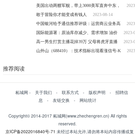
美国出动两艘军舰，带上3000美军直奔中东，
2023
敢于冒险你才能变成有钱人
2023-08-14
中国银河给予通信推荐评级：运营商云业务高
2023
国际能源署：原油库存减少、需求增加 油价
2023-
高一男生打赏主播花掉39万 父母将虎牙直播
2023-
山外山（688410）：技术指标出现看涨信号-K
2023
推荐阅读
柘城网 - 关于我们 - 联系方式 - 版权声明 - 招聘信
息 - 友链交换 - 网站统计
Copyright© 2014-2017 柘城网(www.zhechengren.cn) All rights
reserved.
京ICP备2022016840号-71
未经过本站允许,请勿将本站内容传播或复