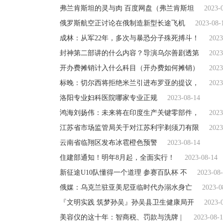
弗兰肯斯坦的灵与肉 百度网盘（弗兰肯斯坦
2023-
俄罗斯航空正讨论在俄制造新型长途飞机
2023-08-
成林：从军22年，多次与暴恐分子殊死搏斗！
2023
封神第二部讲的什么内容？导演乌尔善剧透第
2023
开办费摊销计入什么科目（开办费如何摊销）
2023
标晚：切尔西将拒绝米兰引进布罗亚的提议，
2023
洛阳专业妇科医院哪家专业正规
2023-08-14
鸿海刘扬伟：未来将在印度生产关键零部件，
2023
江苏省市场监管局关于对江苏利宇剃须刀有限
2023
云南省临翔区发布冰雹橙色预警
2023-08-14
住建部通知！明年8月起，全面实行！
2023-08-14
新征途U10队懂得一个道理 参赛百队杯 不
2023-08
俄媒：乌克兰驻亚美尼亚临时代办溺水身亡
2023-0
『文明实践 筑梦孙吴』孙吴县卫生健康局开
2023-
美容仪的这十年：智商税、罚款与洗牌 |
2023-08-