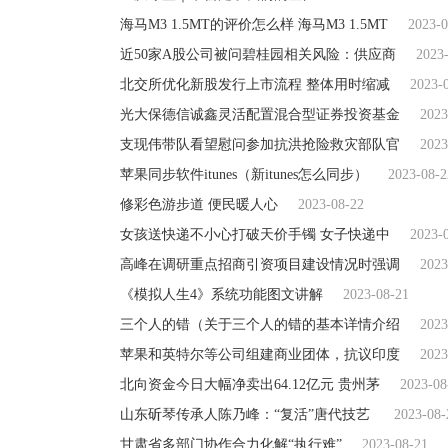
海马M3 1.5MT的评价怎么样 海马M3 1.5MT
2023-0
近50家A股公司被问碧桂园相关风险：供应商
2023
北交所优化新股发行上市流程 整体用时缩减
2023-
光大保德信诚鑫灵活配置混合型证券投资基金
2023
支现伟带队看望慰问参加抗洪抢险救灾部队官
2023
苹果同步软件itunes（新itunes怎么同步）
2023-08-2
修彩色游步道 便民暖人心
2023-08-22
女孩送快递不小心打破天价手镯 女子快递中
2023-
高峰在调研重点招商引资项目建设情况时强调
2023
《模拟人生4》系统功能图文讲解
2023-08-21
三个人的错（关于三个人的错的基本详情介绍
2023
苹果和英特尔等公司组建商业团体，抗议印度
2023
北向资金今日大幅净卖出64.12亿元 贵州茅
2023-08
山东斫琴传承人陈乃峰：“复活”唐代技艺
2023-08-
甘肃省多部门协作合力化解“执行难”
2023-08-21