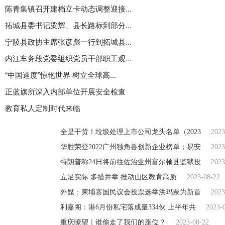
陈青集镇召开建档立卡动态调整迎接...
拓城县委书记梁辉、县长路标到部分...
宁陵县政协主席张彦彪一行到拓城县...
内江车务段党委组织党员干部职工观...
“中国速度”惊艳世界 树立全球高...
正蓝旗所深入内部单位开展安全检查
教育私人定制时代来临
全是干货！垃圾处理上市公司龙头名单（2023
2023
华胜荣登2022广州独角兽创新企业榜单；易安
2023
特朗普称24日将前往佐治亚州富尔顿县监狱投
2023
立足实际 多措并举 推动山区教育高质
2023-08-22
外媒：柬埔寨国民议会投票选举洪玛奈为新首
2023
利嘉阁：港6月份私宅落成量334伙 上半年共
2023-
重庆瞭望｜谁偷走了我们的座位？
2023-08-22