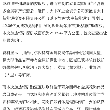
继取得郴州城泰的控股权，进而控制临武县鸡脚山矿区含锂
多金属矿产资源后，近日，大中矿业全资子公司安徽省大中
新能源投资有限责任公司（以下简称“大中新能源”）再度以
42.06亿元成功竞得四川省阿坝州马尔康市加达锂矿勘查权。
本次加达锂矿探矿权面积为21.2247平方公里，首次勘查出让
期限为5年。
资料显示，川西可尔因稀有金属花岗伟晶岩田是我国大型、
超大型伟晶岩型稀有金属矿床集中地，区域已获得较好找矿
效果的包括李家沟（超大型）、党坝（超大型）、业隆沟
（大型）等矿床。
而本次加达锂矿勘查区块刚好位于可尔因稀有金属花岗伟晶
岩田成矿带，与党坝和李家沟矿区紧邻，地质构造位置与党
坝和李家沟矿区相似。花岗伟晶岩体是锂辉石矿主要的赋存
岩体，锂辉石花岗伟晶岩脉在区域内分布广泛，同时伴生