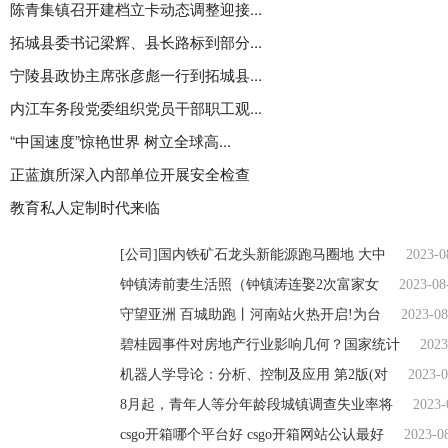
陈青集镇召开建档立卡动态调整迎接...
拓城县委书记梁辉、县长路标到部分...
宁陵县政协主席张彦彪一行到拓城县...
内江车务段党委组织党员干部职工观...
“中国速度”惊艳世界 树立全球高...
正蓝旗所深入内部单位开展安全检查
教育私人定制时代来临
[公司]国内铁矿石龙头新能源跑马圈地 大中
2023-0
钟镇涛前妻生活照（钟镇涛连娶2次富家女
2023-08
守望亚洲 百城助跑丨河南站火热开启!为台
2023-08
碧桂园事件对房地产行业影响几何？国家统计
2023
机器人学导论：分析、控制及应用 第2版(对
2023-0
8月起，青年人等分年龄段城镇调查失业率将
2023-
csgo开箱哪个平台好 csgo开箱网站公认最好
2023-0