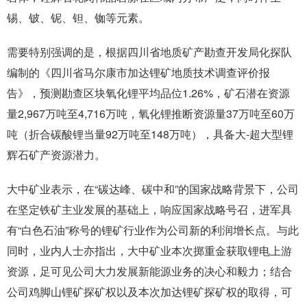
锡、铍、铌、钽、铷等元素。
需要特别强调的是，根据四川省地质矿产勘查开发局化探队
编制的《四川省马尔康市加达锂矿地质技术调查评价报
告》，预测勘查区块氧化锂平均品位1.26%，矿石潜在资源
量2,967万吨至4,716万吨，氧化锂推断资源量37万吨至60万
吨（折合碳酸锂当量92万吨至148万吨），具备大-超大型锂
辉石矿产资源潜力。
大中矿业表示，在“碳达峰、碳中和”的国家战略背景下，公司
在坚定铁矿主业发展的基础上，响应国家战略号召，进军具
有“白色石油”称号的锂矿行业作为公司新的利润增长点。与此
同时，业内人士亦指出，大中矿业本次掷重金获取锂电上游
资源，足可见公司大力发展新能源业务的决心和毅力；结合
公司鸡脚山锂矿探矿权以及本次加达锂矿探矿权的取得，可