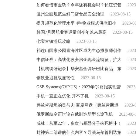
如何看债市走势？今年还有机会吗？长江资管
2023
温州全面规范生鲜门店食品安全治理
2023-08-15
提升规范化管理水平 4种物业模式供老旧小
2023-0
韩国7月民航业客运量创今年以来最高
2023-08-15
七宝古镇游玩攻略
2023-08-15
祁连山国家公园青海片区成为生态摄影师创作
2023
中信证券：高线化改变房企现金流特征，扩大
2023
【机构调研记录】华安基金调研巴比食品、东
2023
钢铁业迎挑战显韧性
2023-08-15
GSE Systems(GVP.US)：2023年Q2财报实现营
2023
手机一直正在优化,开不了机
2023-08-15
弗兰肯斯坦的灵与肉 百度网盘（弗兰肯斯坦
2023-
俄罗斯航空正讨论在俄制造新型长途飞机
2023-08-
成林：从军22年，多次与暴恐分子殊死搏斗！
2023
封神第二部讲的什么内容？导演乌尔善剧透第
2023