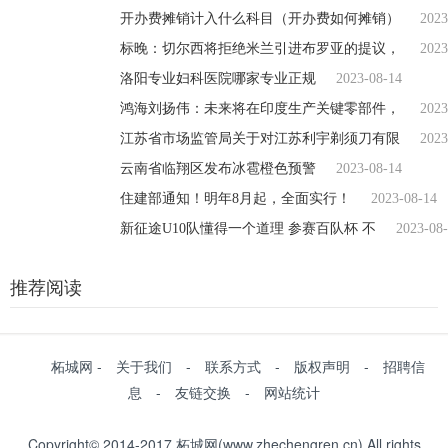
开办费摊销计入什么科目（开办费如何摊销）
2023
标晚：切尔西将拒绝米兰引进布罗亚的提议，
2023
洛阳专业妇科医院哪家专业正规
2023-08-14
鸿海刘扬伟：未来将在印度生产关键零部件，
2023
江苏省市场监管局关于对江苏利宇剃须刀有限
2023
云南省临翔区发布冰雹橙色预警
2023-08-14
住建部通知！明年8月起，全面实行！
2023-08-14
新征途U10队懂得一个道理 参赛百队杯 不
2023-08
推荐阅读
柘城网 - 关于我们 - 联系方式 - 版权声明 - 招聘信
息 - 友链交换 - 网站统计
Copyright© 2014-2017 柘城网(www.zhechengren.cn) All rights