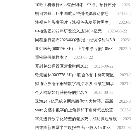
10款手机银行App综合测评：中行、招行评分
2023
明日方舟#215中国航天神州传媒联动信息
2023-08-
浅褐色的头发图片（浅褐色头发图片男生）
2023-0
中核集团2022年研发投入达246.4亿元
2023-08-22
同程旅行发布2023年Q2财报：经调净利润5.9
2023-
亚虹医药(688176.SH)：上半年净亏损1.85亿
2023-0
重疾险保单样本？
2023-08-22
开封包公祠景区营业时间2023
2023-08-22
乾景园林(603778.SH)：联合体预中标海淀区
2023-
财通证券给予创维数字增持评级 业绩短期承
2023-
个人网站如何获得好的排名？
2023-08-22
珠海24.7亿元成交两宗商住地 大横琴、高新
2023-0
word文档中数字的上角标和下角标怎么设置
2023-
率先进行数字化转型的老乡鸡，成功掀起餐饮
2023
四维图新披露半年度报告 营业收入15.01亿
2023-08