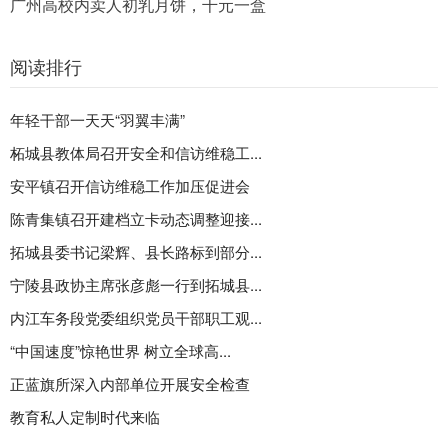
广州高校内卖人初乳月饼，千元一盒
阅读排行
年轻干部一天天“羽翼丰满”
柘城县教体局召开安全和信访维稳工...
安平镇召开信访维稳工作加压促进会
陈青集镇召开建档立卡动态调整迎接...
拓城县委书记梁辉、县长路标到部分...
宁陵县政协主席张彦彪一行到拓城县...
内江车务段党委组织党员干部职工观...
“中国速度”惊艳世界 树立全球高...
正蓝旗所深入内部单位开展安全检查
教育私人定制时代来临