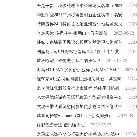
全是干货！垃圾处理上市公司龙头名单（2023
2023
华胜荣登2022广州独角兽创新企业榜单；易安
2023
特朗普称24日将前往佐治亚州富尔顿县监狱投
2023
立足实际 多措并举 推动山区教育高质
2023-08-22
外媒：柬埔寨国民议会投票选举洪玛奈为新首
2023
利嘉阁：港6月份私宅落成量334伙 上半年共
2023-
重庆瞭望｜谁偷走了我们的座位？
2023-08-22
海马M3 1.5MT的评价怎么样 海马M3 1.5MT
2023-0
近50家A股公司被问碧桂园相关风险：供应商
2023
北交所优化新股发行上市流程 整体用时缩减
2023-
光大保德信诚鑫灵活配置混合型证券投资基金
2023
支现伟带队看望慰问参加抗洪抢险救灾部队官
2023
苹果同步软件itunes（新itunes怎么同步）
2023-08-2
修彩色游步道 便民暖人心
2023-08-22
女孩送快递不小心打破天价手镯 女子快递中
2023-