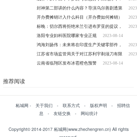
封神第二部讲的什么内容？导演乌尔善剧透第
2023
开办费摊销计入什么科目（开办费如何摊销）
2023
标晚：切尔西将拒绝米兰引进布罗亚的提议，
2023
洛阳专业妇科医院哪家专业正规
2023-08-14
鸿海刘扬伟：未来将在印度生产关键零部件，
2023
江苏省市场监管局关于对江苏利宇剃须刀有限
2023
云南省临翔区发布冰雹橙色预警
2023-08-14
推荐阅读
柘城网 - 关于我们 - 联系方式 - 版权声明 - 招聘信
息 - 友链交换 - 网站统计
Copyright© 2014-2017 柘城网(www.zhechengren.cn) All rights