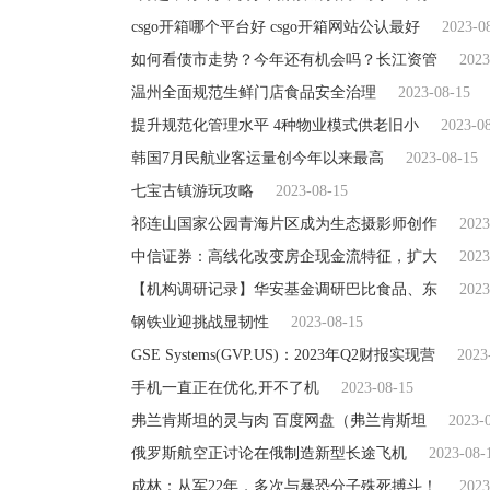
csgo开箱哪个平台好 csgo开箱网站公认最好
2023-0
如何看债市走势？今年还有机会吗？长江资管
2023
温州全面规范生鲜门店食品安全治理
2023-08-15
提升规范化管理水平 4种物业模式供老旧小
2023-0
韩国7月民航业客运量创今年以来最高
2023-08-15
七宝古镇游玩攻略
2023-08-15
祁连山国家公园青海片区成为生态摄影师创作
2023
中信证券：高线化改变房企现金流特征，扩大
2023
【机构调研记录】华安基金调研巴比食品、东
2023
钢铁业迎挑战显韧性
2023-08-15
GSE Systems(GVP.US)：2023年Q2财报实现营
2023
手机一直正在优化,开不了机
2023-08-15
弗兰肯斯坦的灵与肉 百度网盘（弗兰肯斯坦
2023-
俄罗斯航空正讨论在俄制造新型长途飞机
2023-08-
成林：从军22年，多次与暴恐分子殊死搏斗！
2023