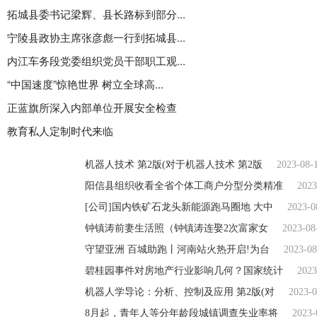
拓城县委书记梁辉、县长路标到部分...
宁陵县政协主席张彦彪一行到拓城县...
内江车务段党委组织党员干部职工观...
“中国速度”惊艳世界 树立全球高...
正蓝旗所深入内部单位开展安全检查
教育私人定制时代来临
机器人技术 第2版(对于机器人技术 第2版
2023-08-
阳信县组织收看全省个体工商户分型分类精准
2023
[公司]国内铁矿石龙头新能源跑马圈地 大中
2023-0
钟镇涛前妻生活照（钟镇涛连娶2次富家女
2023-08
守望亚洲 百城助跑丨河南站火热开启!为台
2023-08
碧桂园事件对房地产行业影响几何？国家统计
2023
机器人学导论：分析、控制及应用 第2版(对
2023-0
8月起，青年人等分年龄段城镇调查失业率将
2023-