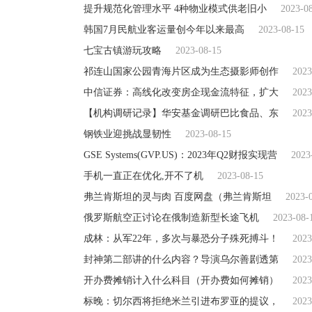
提升规范化管理水平 4种物业模式供老旧小
2023-0
韩国7月民航业客运量创今年以来最高
2023-08-15
七宝古镇游玩攻略
2023-08-15
祁连山国家公园青海片区成为生态摄影师创作
2023
中信证券：高线化改变房企现金流特征，扩大
2023
【机构调研记录】华安基金调研巴比食品、东
2023
钢铁业迎挑战显韧性
2023-08-15
GSE Systems(GVP.US)：2023年Q2财报实现营
2023
手机一直正在优化,开不了机
2023-08-15
弗兰肯斯坦的灵与肉 百度网盘（弗兰肯斯坦
2023-
俄罗斯航空正讨论在俄制造新型长途飞机
2023-08-
成林：从军22年，多次与暴恐分子殊死搏斗！
2023
封神第二部讲的什么内容？导演乌尔善剧透第
2023
开办费摊销计入什么科目（开办费如何摊销）
2023
标晚：切尔西将拒绝米兰引进布罗亚的提议，
2023