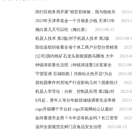
闵行区税务局开展“税官初体验，我与税收共
2023-
2023年天津养老金一个月领多少钱 天津15年
2023-
腌白菜几天可以吃（腌白菜）
2023-08-15
机器人技术 第2版(对于机器人技术 第2版
2023-08-
阳信县组织收看全省个体工商户分型分类精准
2023
[公司]国内铁矿石龙头新能源跑马圈地 大中
2023-0
钟镇涛前妻生活照（钟镇涛连娶2次富家女
2023-08
守望亚洲 百城助跑丨河南站火热开启!为台
2023-08
碧桂园事件对房地产行业影响几何？国家统计
2023
机器人学导论：分析、控制及应用 第2版(对
2023-0
8月起，青年人等分年龄段城镇调查失业率将
2023-
csgo开箱哪个平台好 csgo开箱网站公认最好
2023-0
如何看债市走势？今年还有机会吗？长江资管
2023
温州全面规范生鲜门店食品安全治理
2023-08-15